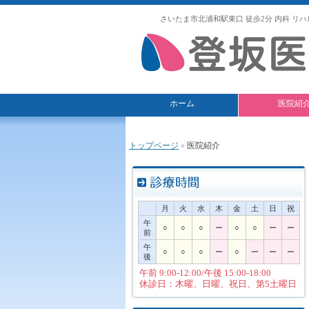
さいたま市北浦和駅東口 徒歩2分 内科 リハ
ホーム
医院紹
トップページ
»
医院紹介
月
火
水
木
金
土
日
祝
午
○
○
○
ー
○
○
ー
ー
前
午
○
○
○
ー
○
ー
ー
ー
後
午前 9:00-12:00/午後 15:00-18:00
休診日：木曜、日曜、祝日、第5土曜日