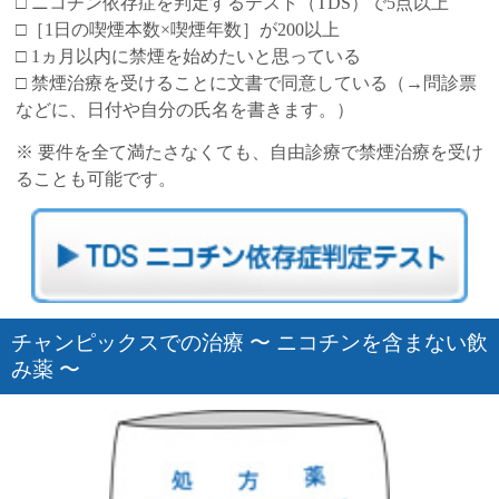
□ ニコチン依存症を判定するテスト（TDS）で5点以上
□［1日の喫煙本数×喫煙年数］が200以上
□ 1ヵ月以内に禁煙を始めたいと思っている
□ 禁煙治療を受けることに文書で同意している（→問診票
などに、日付や自分の氏名を書きます。）
※ 要件を全て満たさなくても、自由診療で禁煙治療を受け
ることも可能です。
チャンピックスでの治療 〜 ニコチンを含まない飲
み薬 〜