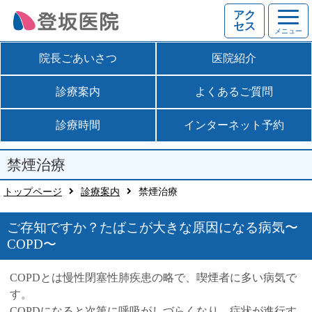
アク
セス
メニュー
院長ごあいさつ
医院紹介
診療案内
よくあるご質問
診療時間
インターネット予約
禁煙治療
トップページ
診療案内
禁煙治療
ご存知ですか？たばこが大きな原因になる病気〜
COPD〜
COPDとは慢性閉塞性肺疾患の略で、喫煙者に多い病気で
す。
COPDになると次第に呼吸がしづらくなり、症状が進行す