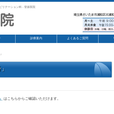
ビリテーション科 - 登坂医院
介
診療案内
よくあるご質問
号」
号」
」
はこちらからご確認いただけます。