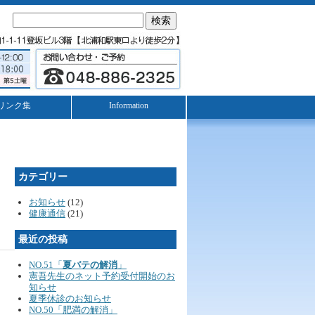
検
索:
リンク集
Information
カテゴリー
お知らせ
(12)
健康通信
(21)
最近の投稿
NO.51「
夏バテの解消
」
憲吾先生のネット予約受付開始のお
知らせ
夏季休診のお知らせ
NO.50「肥満の解消」