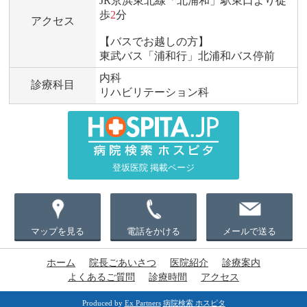
JR京浜東北線「北浦和」駅東口より徒
歩
2
分
アクセス
【バスでお越しの方】
東武バス「浦和行」北浦和バス停前
内科
診療科目
リハビリテーション科
登坂医院 掲載ページ
マップを見る
電話をかける
メールで送る
ホーム
院長ごあいさつ
医院紹介
診療案内
よくあるご質問
診療時間
アクセス
Produced by
Ex Partners
病院検索 ホスピタ