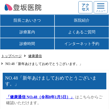
アク
セス
メニュー
院長ごあいさつ
医院紹介
診療案内
よくあるご質問
診療時間
インターネット予約
トップページ
健康通信
NO.48「新年あけましておめでとうございます。」
NO.48「新年あけましておめでとうございま
す。」
「健康通信 NO.48（令和8年1月5日）」
はこちらからご
確認いただけます。