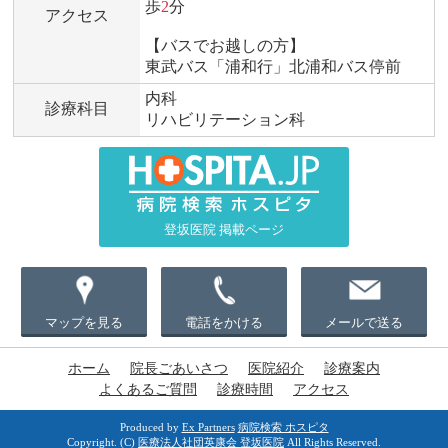
歩
2
分
アクセス
【バスでお越しの方】
東武バス「浦和行」北浦和バス停前
内科
診療科目
リハビリテーション科
登坂医院 掲載ページ
マップを見る
電話をかける
メールで送る
ホーム
院長ごあいさつ
医院紹介
診療案内
よくあるご質問
診療時間
アクセス
Produced by
Ex Partners
病院検索 ホスピタ
Copyright. (C)
医療法人社団英康会 登坂医院
All Rights Reserved.