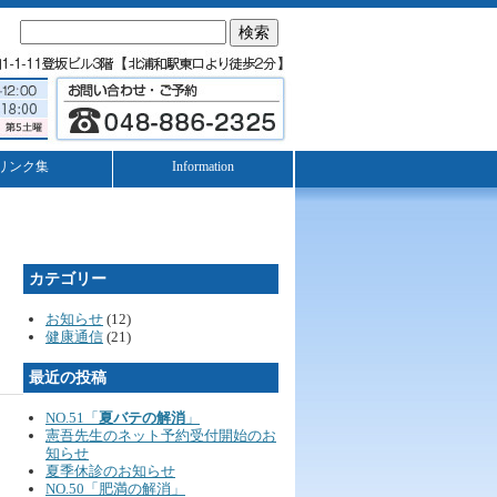
検
索:
リンク集
Information
カテゴリー
お知らせ
(12)
健康通信
(21)
最近の投稿
NO.51「
夏バテの解消
」
憲吾先生のネット予約受付開始のお
知らせ
夏季休診のお知らせ
NO.50「肥満の解消」